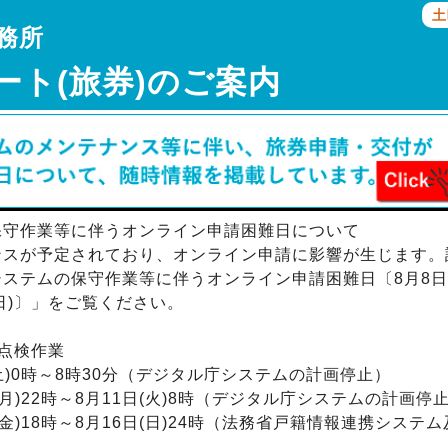
土
務所
ート(旅券)のご案内
保守作業等に伴うオンライン申請困難日について
スが予定されており、オンライン申請に影響が生じます。
テムの保守作業等に伴うオンライン申請困難日〔8月8日(土)
日(日)〕」をご覧ください。
点検作業
)0時～8時30分（デジタル庁システムの計画停止）
時～8月11日(火)8時（デジタル庁システムの計画停
時～8月16日(日)24時（法務省戸籍情報連携システム