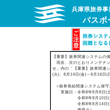
兵庫県旅券事
パスポ
【重要】旅券関連システムの
現在、次のとおりメンテナン
せ」内の「【重要】旅券関連シス
(火)、8月14日(金)～8月16
○旅券発給関連システム保守
実施日：令和8年8月8日(土
令和8年8月10日(月)22
令和8年8月14日(金)18
画停止）