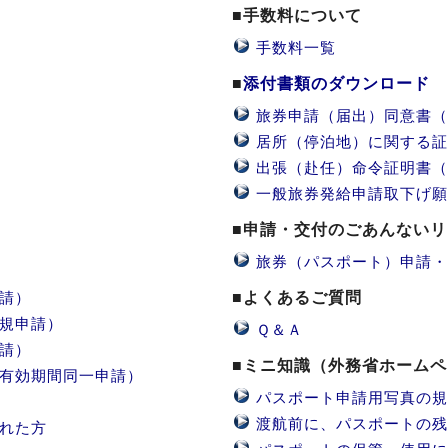
■手数料について
手数料一覧
■
添付書類のダウンロード
旅券申請（届出）同意書（
居所（停泊地）に関する証
出張（赴任）命令証明書（
一般旅券発給申請取下げ願
■申請・交付のごあんない
旅券（パスポート）申請・
請）
■よくあるご質問
規申請）
Ｑ＆Ａ
請）
■ミニ知識（外務省ホーム
有効期間同一申請）
パスポート申請用写真の規
渡航前に、パスポートの残
れた方