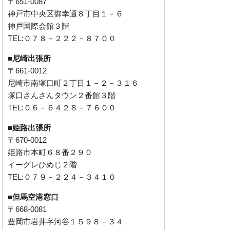
〒651-0087
神戸市中央区御幸通８丁目１－６
神戸国際会館３階
TEL:０７８－２２２－８７００
■尼崎出張所
〒661-0012
尼崎市南塚口町２丁目１－２－３１６
塚口さんさんタウン２番館３階
TEL:０６－６４２８－７６００
■姫路出張所
〒670-0012
姫路市本町６８番２９０
イーグレひめじ２階
TEL:０７９－２２４－３４１０
■但馬空港窓口
〒668-0081
豊岡市岩井字河谷１５９８－３４